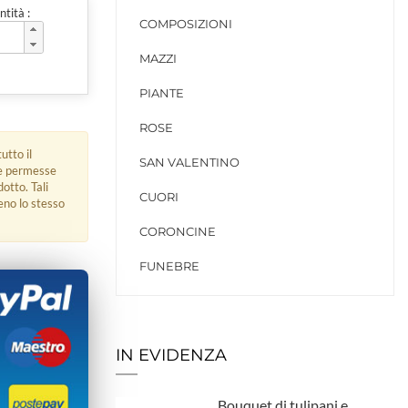
tità :
COMPOSIZIONI
MAZZI
PIANTE
ROSE
utto il
SAN VALENTINO
ue permesse
dotto. Tali
CUORI
eno lo stesso
CORONCINE
FUNEBRE
IN EVIDENZA
Bouquet di tulipani e