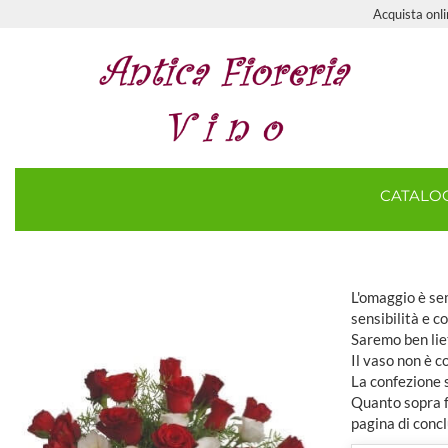
Acquista onlin
CATAL
L'omaggio è sem
sensibilità e c
Saremo ben lie
Il vaso non è 
La confezione 
Quanto sopra fa
pagina di concl