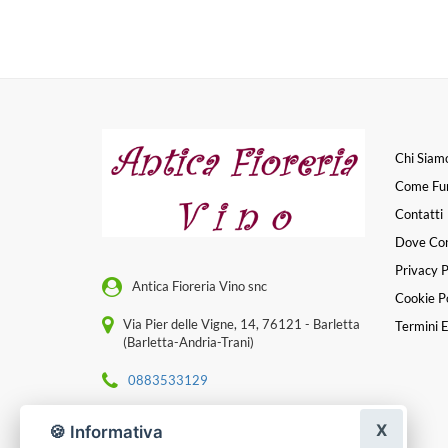
Chi Siam
Come Fu
Contatti
Dove Co
Privacy P
Antica Fioreria Vino snc
Cookie Po
Via Pier delle Vigne, 14, 76121 - Barletta
Termini E
(Barletta-Andria-Trani)
0883533129
[email protected]
X
🍪 Informativa