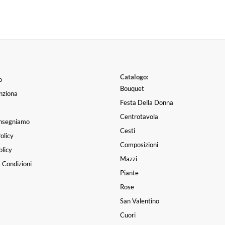
Catalogo:
o
Bouquet
nziona
Festa Della Donna
Centrotavola
nsegniamo
Cesti
olicy
Composizioni
licy
Mazzi
 Condizioni
Piante
Rose
San Valentino
Cuori