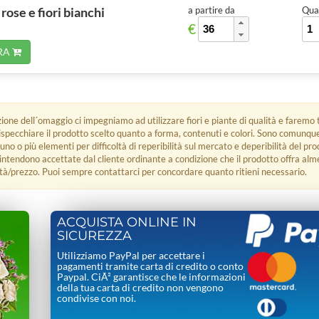
rose e fiori bianchi
a partire da
Quan
€
RA
zione dell´omaggio ci impegniamo ad utilizzare fiori e piante di qualità e faremo t
rispecchiare il prodotto scelto quanto a forma, contenuti e colori. Sono comunq
 uno o più elementi per difficoltà di reperibilità sul mercato e deperibilità del pro
i intendono accettate dal cliente ordinante a condizione che il prodotto offra alm
tà/prezzo. Puoi sempre contattarci per concordare quanto ritieni necessario.
ACQUISTA ONLINE IN
SICUREZZA
Utilizziamo PayPal per accettare i
pagamenti tramite carta di credito o conto
Paypal. CiÃ² garantisce che le informazioni
della tua carta di credito non vengono
condivise con noi.