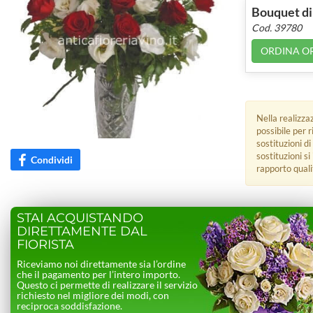
Bouquet di 
Cod. 39780
ORDINA O
Nella realizza
possibile per 
sostituzioni di
sostituzioni s
Condividi
rapporto quali
STAI ACQUISTANDO
DIRETTAMENTE DAL
FIORISTA
Riceviamo noi direttamente sia l’ordine
che il pagamento per l’intero importo.
Questo ci permette di realizzare il servizio
richiesto nel migliore dei modi, con
reciproca soddisfazione.