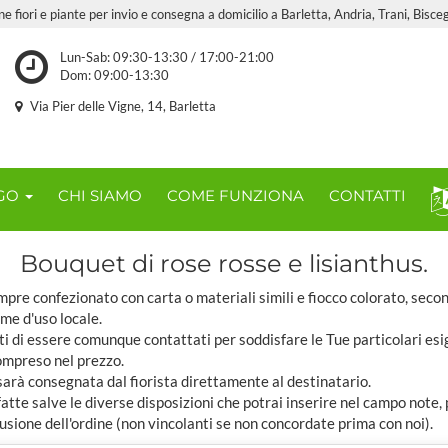
e fiori e piante per invio e consegna a domicilio a Barletta, Andria, Trani, Bisceg
Lun-Sab: 09:30-13:30 / 17:00-21:00
Dom: 09:00-13:30
Via Pier delle Vigne, 14, Barletta
OGO
CHI SIAMO
COME FUNZIONA
CONTATTI
Bouquet di rose rosse e lisianthus.
pre confezionato con carta o materiali simili e fiocco colorato, seco
ome d'uso locale.
ti di essere comunque contattati per soddisfare le Tue particolari esi
compreso nel prezzo.
sarà consegnata dal fiorista direttamente al destinatario.
tte salve le diverse disposizioni che potrai inserire nel campo note,
usione dell'ordine (non vincolanti se non concordate prima con noi).