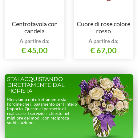
Centrotavola con
Cuore di rose colore
candela
rosso
A partire da:
A partire da:
€ 45,00
€ 67,00
STAI ACQUISTANDO
DIRETTAMENTE DAL
FIORISTA
Riceviamo noi direttamente sia
l’ordine che il pagamento per l’intero
importo. Questo ci permette di
realizzare il servizio richiesto nel
migliore dei modi, con reciproca
soddisfazione.