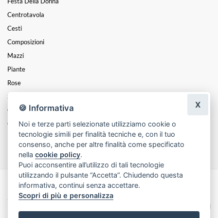
Festa Della Donna
Centrotavola
Cesti
Composizioni
Mazzi
Piante
Rose
San Valentino
X
🍪 Informativa
Cuori
Noi e terze parti selezionate utilizziamo cookie o
Coroncine
tecnologie simili per finalità tecniche e, con il tuo
Funebre
consenso, anche per altre finalità come specificato
nella
cookie policy
.
Puoi acconsentire all’utilizzo di tali tecnologie
utilizzando il pulsante “Accetta”. Chiudendo questa
informativa, continui senza accettare.
Made with
by
Infoser.it
-
Realizzazione Siti ecommerce per Fioristi
- ©
Scopri di più e personalizza
2026
Privacy Policy
Cookie Policy
Termini e Condizioni