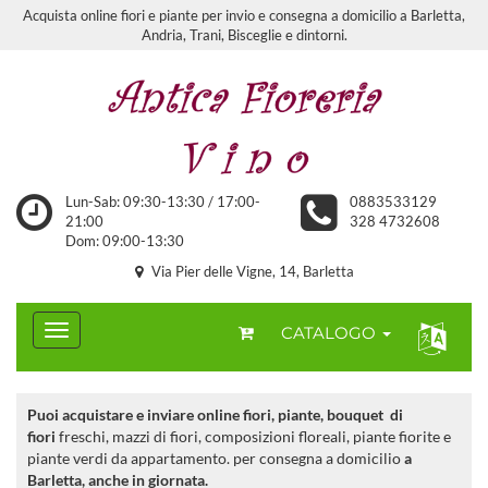
Acquista online fiori e piante per invio e consegna a domicilio a Barletta,
Andria, Trani, Bisceglie e dintorni.
Lun-Sab: 09:30-13:30 / 17:00-
0883533129
21:00
328 4732608
Dom: 09:00-13:30
Via Pier delle Vigne, 14, Barletta
CATALOGO
Puoi acquistare e inviare online fiori, piante, bouquet di
fiori
freschi, mazzi di fiori, composizioni floreali, piante fiorite e
piante verdi da appartamento. per consegna a domicilio
a
Barletta, anche in giornata.