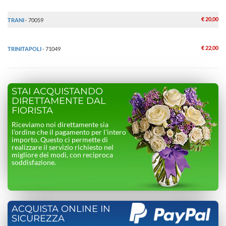
€ 20,00
TRANI
- 70059
€ 22,00
TRINITAPOLI
- 71049
STAI ACQUISTANDO
DIRETTAMENTE DAL
FIORISTA
Riceviamo noi direttamente sia
l’ordine che il pagamento per l’intero
importo. Questo ci permette di
realizzare il servizio richiesto nel
migliore dei modi, con reciproca
soddisfazione.
ACQUISTA ONLINE IN
SICUREZZA