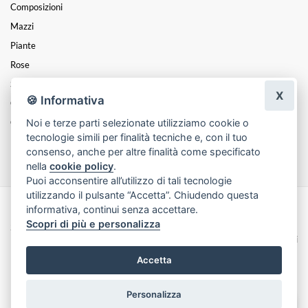
Composizioni
Mazzi
Piante
Rose
San Valentino
X
🍪 Informativa
Cuori
Noi e terze parti selezionate utilizziamo cookie o
Coroncine
tecnologie simili per finalità tecniche e, con il tuo
Funebre
consenso, anche per altre finalità come specificato
nella
cookie policy
.
Puoi acconsentire all’utilizzo di tali tecnologie
utilizzando il pulsante “Accetta”. Chiudendo questa
informativa, continui senza accettare.
Made with
by
Infoser.it
-
Realizzazione Siti ecommerce per Fioristi
- ©
Scopri di più e personalizza
2026
Privacy Policy
Cookie Policy
Termini e Condizioni
Accetta
Personalizza