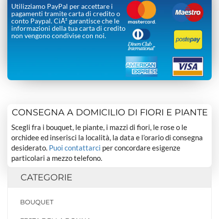
Utilizziamo PayPal per accettare i
pagamenti tramite carta di credito o
conto Paypal. CiÃ² garantisce che le
informazioni della tua carta di credito
non vengono condivise con noi.
CONSEGNA A DOMICILIO DI FIORI E PIANTE
Scegli fra i bouquet, le piante, i mazzi di fiori, le rose o le
orchidee ed inserisci la località, la data e l’orario di consegna
desiderato.
Puoi contattarci
per concordare esigenze
particolari a mezzo telefono.
CATEGORIE
BOUQUET